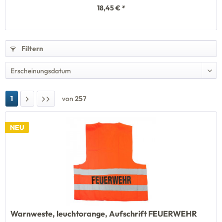
18,45 € *
Filtern
1
von
257
NEU
Warnweste, leuchtorange, Aufschrift FEUERWEHR