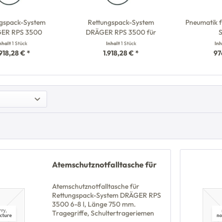
ngspack-System
Rettungspack-System
Pneumatik f
ER RPS 3500
DRÄGER RPS 3500 für
nhalt
1 Stück
Inhalt
1 Stück
In
.918,28 € *
1.918,28 € *
97
Atemschutznotfalltasche für
Atemschutznotfalltasche für
Rettungspack-System DRÄGER RPS
3500 6-8 l, Länge 750 mm.
Tragegriffe, Schultertrageriemen