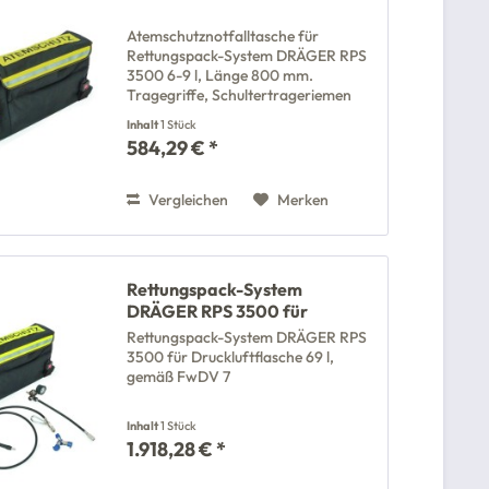
Atemschutznotfalltasche für
Rettungspack-System DRÄGER RPS
3500 6-9 l, Länge 800 mm.
Tragegriffe, Schultertrageriemen
Inhalt
1 Stück
584,29 € *
Vergleichen
Merken
Rettungspack-System
DRÄGER RPS 3500 für
Rettungspack-System DRÄGER RPS
3500 für Druckluftflasche 69 l,
gemäß FwDV 7
Inhalt
1 Stück
1.918,28 € *