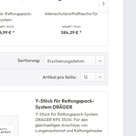
ür Rettungspack-
Atemschutznotfalltasche für
Aktionsset
System
System DRÄ
halt
1 Stück
Inhalt
1 Stück
Inha
6,99 € *
584,29 € *
1.73
Sortierung:
Artikel pro Seite:
Y-Stück für Rettungspack-
System DRÄGER
Y-Stück für Rettungspack-System
DRÄGER RPS 3500. Für den
gleichzeitigen Anschluss von
Lungenautomat und Rettungshaube