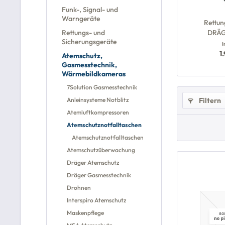
Funk-, Signal- und
Warngeräte
Rettu
Rettungs- und
DRÄG
Sicherungsgeräte
I
1
Atemschutz,
Gasmesstechnik,
Wärmebildkameras
7Solution Gasmesstechnik
Anleinsysteme Notblitz
Filtern
Atemluftkompressoren
Atemschutznotfalltaschen
Atemschutznotfalltaschen
Atemschutzüberwachung
Dräger Atemschutz
Dräger Gasmesstechnik
Drohnen
Interspiro Atemschutz
Maskenpflege