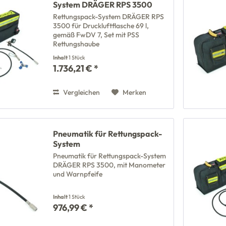
System DRÄGER RPS 3500
Rettungspack-System DRÄGER RPS
3500 für Druckluftflasche 69 l,
gemäß FwDV 7, Set mit PSS
Rettungshaube
Inhalt
1 Stück
1.736,21 € *
Vergleichen
Merken
Pneumatik für Rettungspack-
System
Pneumatik für Rettungspack-System
DRÄGER RPS 3500, mit Manometer
und Warnpfeife
Inhalt
1 Stück
976,99 € *