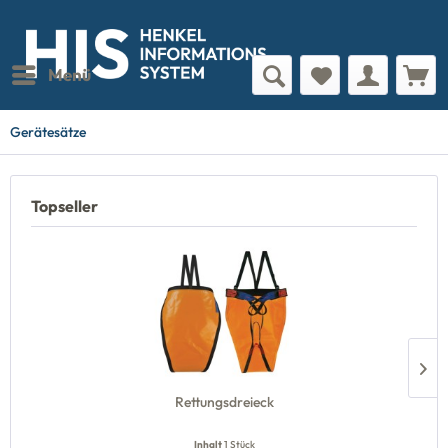
Menü
Gerätesätze
Topseller
Rettungsdreieck
Inhalt
1 Stück