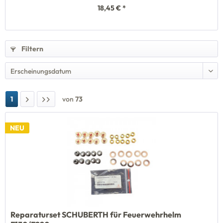
18,45 € *
Filtern
1
von
73
NEU
Reparaturset SCHUBERTH für Feuerwehrhelm