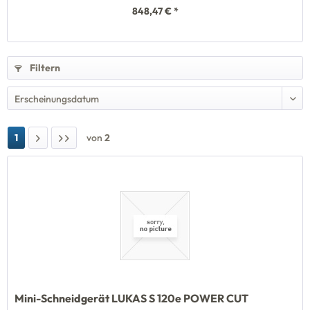
848,47 € *
Filtern
1
von
2
Mini-Schneidgerät LUKAS S 120e POWER CUT