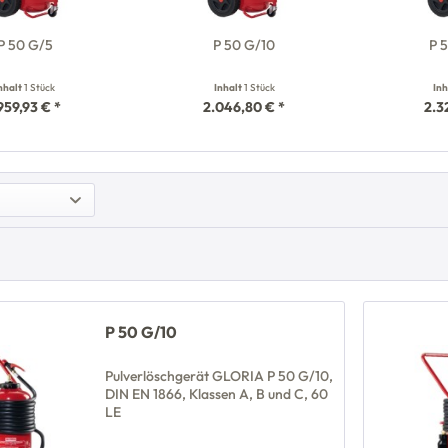
P 50 G/5
P 50 G/10
P 
nhalt
1 Stück
Inhalt
1 Stück
In
.959,93 € *
2.046,80 € *
2.3
P 50 G/10
Pulverlöschgerät GLORIA P 50 G/10,
DIN EN 1866, Klassen A, B und C, 60
LE