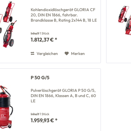
Kohlendioxidlöschgerät GLORIA CF
20, DIN EN 1866, fahrbar.
Brandklasse B, Rating 2x144 B, 18 LE
Inhalt
1 Stück
1.812,37 € *
Vergleichen
Merken
P 50 G/5
Pulverlöschgerät GLORIA P 50 G/5,
DIN EN 1866, Klassen A, B und C, 60
LE
Inhalt
1 Stück
1.959,93 € *