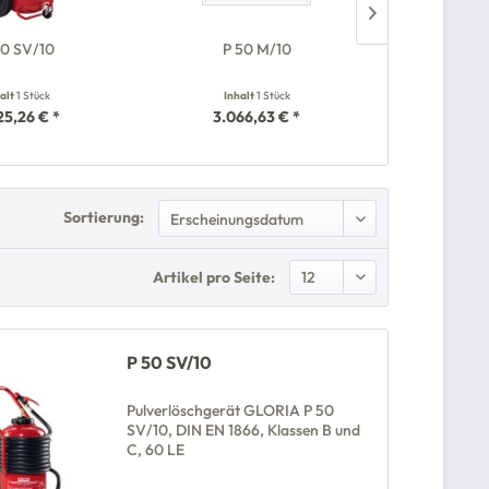
50 SV/10
P 50 M/10
C
halt
1 Stück
Inhalt
1 Stück
Inha
25,26 € *
3.066,63 € *
1.24
Sortierung:
Artikel pro Seite:
P 50 SV/10
Pulverlöschgerät GLORIA P 50
SV/10, DIN EN 1866, Klassen B und
C, 60 LE