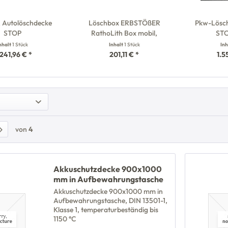
Autolöschdecke
Löschbox ERBSTÖßER
Pkw-Lösc
STOP
RathoLith Box mobil,
STO
nhalt
1 Stück
Inhalt
1 Stück
In
241,96 € *
201,11 € *
1.5
von
4
Akkuschutzdecke 900x1000
mm in Aufbewahrungstasche
Akkuschutzdecke 900x1000 mm in
Aufbewahrungstasche, DIN 13501-1,
Klasse 1, temperaturbeständig bis
1150 °C