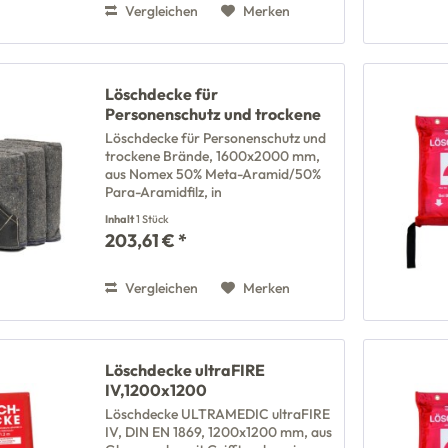
Vergleichen
Merken
Löschdecke für
Personenschutz und trockene
Brände
Löschdecke für Personenschutz und
trockene Brände, 1600x2000 mm,
aus Nomex 50% Meta-Aramid/50%
Para-Aramidfilz, in
Aufbewahrungstasche aus
Inhalt
1 Stück
Baumwolle
203,61 € *
Vergleichen
Merken
Löschdecke ultraFIRE
IV,1200x1200
mm,Kunststoffbox
Löschdecke ULTRAMEDIC ultraFIRE
IV, DIN EN 1869, 1200x1200 mm, aus