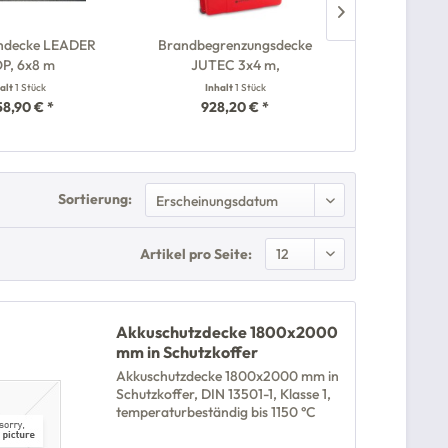
hdecke LEADER
Brandbegrenzungsdecke
Brandbegr
P, 6x8 m
JUTEC 3x4 m,
JUTEC 5
halt
1 Stück
Inhalt
1 Stück
Inha
58,90 € *
928,20 € *
1.65
Sortierung:
Artikel pro Seite:
Akkuschutzdecke 1800x2000
mm in Schutzkoffer
Akkuschutzdecke 1800x2000 mm in
Schutzkoffer, DIN 13501-1, Klasse 1,
temperaturbeständig bis 1150 °C