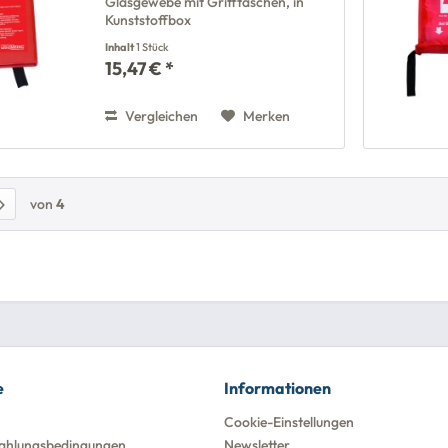
Glasgewebe mit Grifftaschen, in
Kunststoffbox
Inhalt
1 Stück
15,47 € *
Vergleichen
Merken
von
4
e
Informationen
Cookie-Einstellungen
ahlungsbedingungen
Newsletter