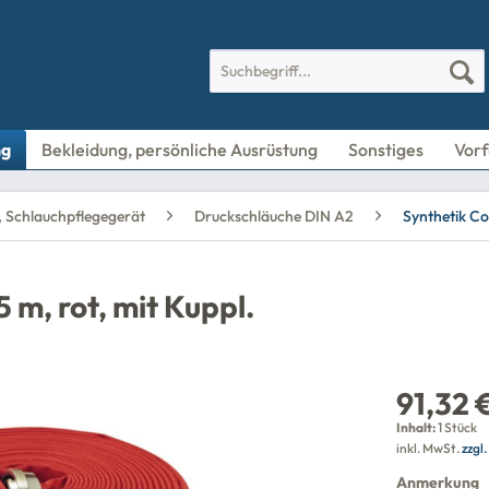
ng
Bekleidung, persönliche Ausrüstung
Sonstiges
Vorf
, Schlauchpflegegerät
Druckschläuche DIN A2
Synthetik Co
 m, rot, mit Kuppl.
91,32 
Inhalt:
1 Stück
inkl. MwSt.
zzgl
Anmerkung