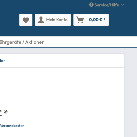
Service/Hilfe
Mein Konto
0,00 € *
ührgeräte / Aktionen
lor
€ *
. Versandkosten