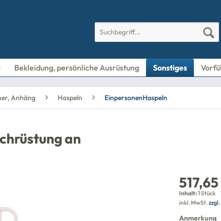
g
Bekleidung, persönliche Ausrüstung
Sonstiges
Vorfü
iner, Anhäng
Haspeln
EinpersonenHaspeln
chrüstung an
517,65
Inhalt:
1 Stück
inkl. MwSt.
zzgl
Anmerkung