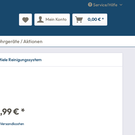
Service/Hilfe
Mein Konto
0,00 € *
ührgeräte / Aktionen
iele Reinigungssystem
,99 € *
. Versandkosten