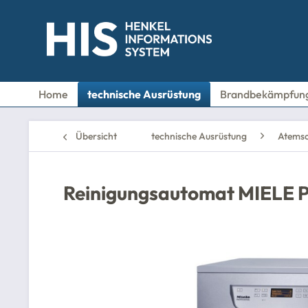
Home
technische Ausrüstung
Brandbekämpfun
Übersicht
technische Ausrüstung
Atemsc
Reinigungsautomat MIELE P