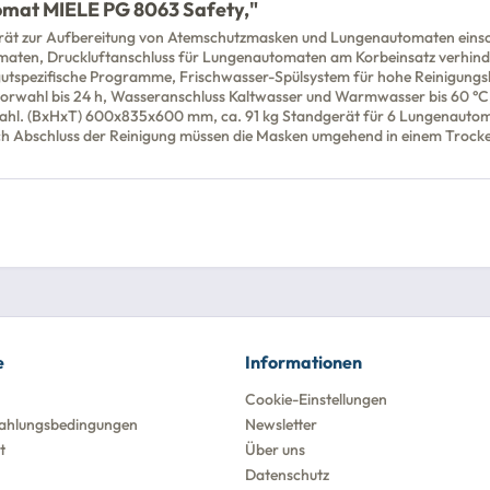
omat MIELE PG 8063 Safety,"
 zur Aufbereitung von Atemschutzmasken und Lungenautomaten einschlie
maten, Druckluftanschluss für Lungenautomaten am Korbeinsatz verhinder
utspezifische Programme, Frischwasser-Spülsystem für hohe Reinigungs
orwahl bis 24 h, Wasseranschluss Kaltwasser und Warmwasser bis 60 °C,
lstahl. (BxHxT) 600x835x600 mm, ca. 91 kg Standgerät für 6 Lungenaut
ch Abschluss der Reinigung müssen die Masken umgehend in einem Trock
e
Informationen
Cookie-Einstellungen
ahlungsbedingungen
Newsletter
t
Über uns
Datenschutz