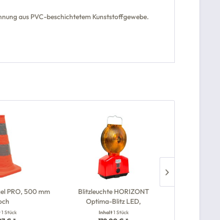
spannung aus PVC-beschichtetem Kunststoffgewebe.
egel PRO, 500 mm
Blitzleuchte HORIZONT
Blockbatteri
och
Optima-Blitz LED,
t
1 Stück
Inhalt
1 Stück
Inh