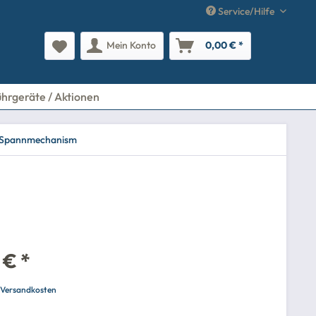
Service/Hilfe
Mein Konto
0,00 € *
ührgeräte / Aktionen
it Spannmechanism
 € *
. Versandkosten