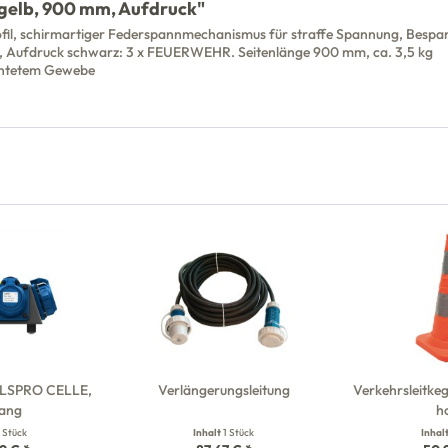
 gelb, 900 mm, Aufdruck"
ahlprofil, schirmartiger Federspannmechanismus für straffe Spannung, Be
t, Aufdruck schwarz: 3 x FEUERWEHR. Seitenlänge 900 mm, ca. 3,5 kg
ichtetem Gewebe
 ELSPRO CELLE,
Verlängerungsleitung
Verkehrsleitk
gang
h
1 Stück
Inhalt
1 Stück
Inhal