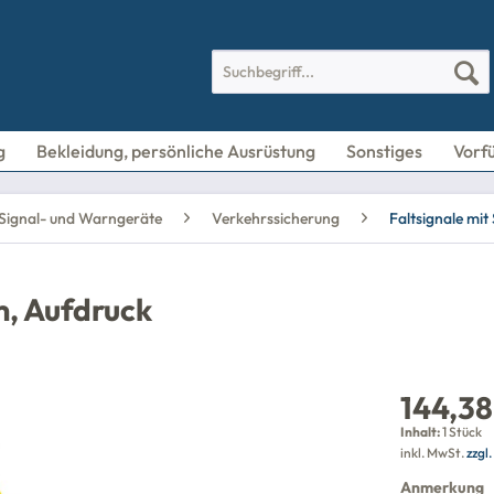
g
Bekleidung, persönliche Ausrüstung
Sonstiges
Vorf
 Signal- und Warngeräte
Verkehrssicherung
Faltsignale m
m, Aufdruck
144,38
Inhalt:
1 Stück
inkl. MwSt.
zzgl
Anmerkung