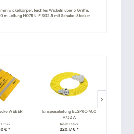
miwickelkörper, leichtes Wickeln über 3 Griffe,
g 50 m Leitung H07RN-F 3G2,5 mit Schuko-Stecker
ecke WEBER
Einspeiseleitung ELSPRO 400
Dreibeinstat
V/32 A
t
1 Stück
Inhalt
1 Stück
Inh
30 € *
220,17 € *
196