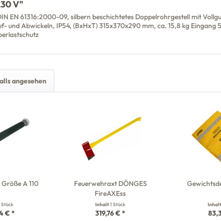
230 V"
N EN 61316:2000-09, silbern beschichtetes Doppelrohrgestell mit Vollgum
 Auf- und Abwickeln, IP54, (BxHxT) 315x370x290 mm, ca. 15,8 kg Eingan
erlastschutz
alls angesehen
 Größe A 110
Feuerwehraxt DÖNGES
Gewichtsd
FireAXEss
1 Stück
Inhalt
1 Stück
Inhal
4 € *
319,76 € *
83,