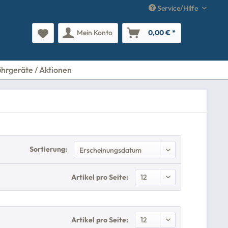
Service/Hilfe
Mein Konto
0,00 € *
ührgeräte / Aktionen
Sortierung:
Artikel pro Seite:
Artikel pro Seite: